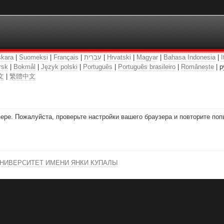
kara
|
Suomeksi
|
Français
|
עִבְרִית
|
Hrvatski
|
Magyar
|
Bahasa Indonesia
|
I
rsk
|
Bokmål
|
Język polski
|
Português
|
Português brasileiro
|
Românește
| р
文
|
繁體中文
ре. Пожалуйста, проверьте настройки вашего браузера и повторите поп
НИВЕРСИТЕТ ИМЕНИ ЯНКИ КУПАЛЫ