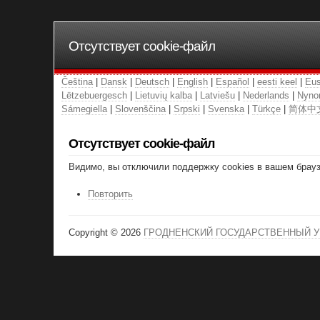
Отсутствует cookie-файл
Čeština
|
Dansk
|
Deutsch
|
English
|
Español
|
eesti keel
|
Eus
Lëtzebuergesch
|
Lietuvių kalba
|
Latviešu
|
Nederlands
|
Nyno
Sámegiella
|
Slovenščina
|
Srpski
|
Svenska
|
Türkçe
|
简体中
Отсутствует cookie-файл
Видимо, вы отключили поддержку cookies в вашем браузе
Повторить
Copyright © 2026
ГРОДНЕНСКИЙ ГОСУДАРСТВЕННЫЙ У