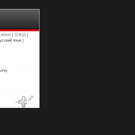
taliano
|
日本語
|
усский язык |
ытку.